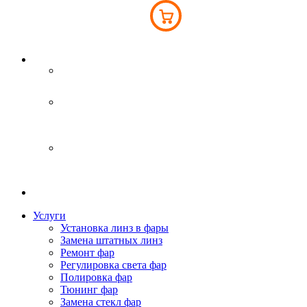
Інтернет-магазин
093 043 45 41
Киев
вул. Світла 6Б
093 043 45 41
Бровары
Переяславський шлях 77А
063 793 76 76
Услуги
Установка линз в фары
Замена штатных линз
Ремонт фар
Регулировка света фар
Полировка фар
Тюнинг фар
Замена стекл фар