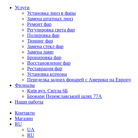
Услуги
Установка линз в фары
Замена штатных линз
Ремонт фар
Регулировка света фар
Полировка фар
Тюнинг фар
Замена стекл фар
Замена ламп
Бронировка фар
Восстановление фар
Реставрация фар
Установка ксенона
Переделка задних фонарей с Америки на Европу
Филиалы
Київ вул. Світла 6Б
Бровари Переяславський шлях 77А
Наши работы
Контакти
Магазин
RU
UA
RU