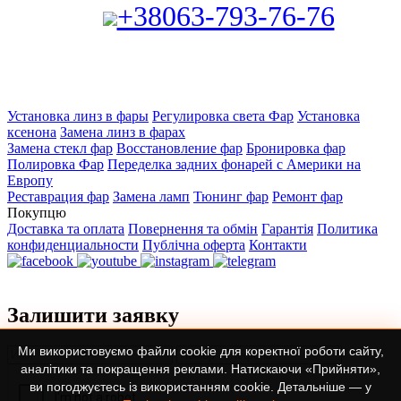
+38063-793-76-76
Установка линз в фары
Регулировка света Фар
Установка
ксенона
Замена линз в фарах
Замена стекл фар
Восстановление фар
Бронировка фар
Полировка Фар
Переделка задних фонарей с Америки на
Европу
Реставрация фар
Замена ламп
Тюнинг фар
Ремонт фар
Покупцю
Доставка та оплата
Повернення та обмін
Гарантія
Политика
конфиденциальности
Публічна оферта
Контакти
Залишити заявку
Ми використовуємо файли cookie для коректної роботи сайту,
аналітики та покращення реклами. Натискаючи «Прийняти»,
ви погоджуєтесь із використанням cookie. Детальніше — у