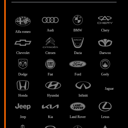
Audi
BMW
Chery
Alfa romeo
Chevrolet
Citroen
Dacia
Daewoo
Dodge
Fiat
Ford
Geely
Jaguar
Honda
Hyundai
Infiniti
Jeep
Kia
Land Rover
Lexus