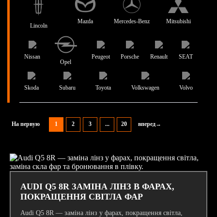
Mazda
Mercedes-Benz
Mitsubishi
Lincoln
Nissan
Peugeot
Porsche
Renault
SEAT
Opel
Skoda
Subaru
Toyota
Volkswagen
Volvo
На первую
1
2
3
...
20
вперед→
AUDI Q5 8R ЗАМІНА ЛІНЗ В ФАРАХ,
ПОКРАЩЕННЯ СВІТЛА ФАР
Audi Q5 8R — заміна лінз у фарах, покращення світла,