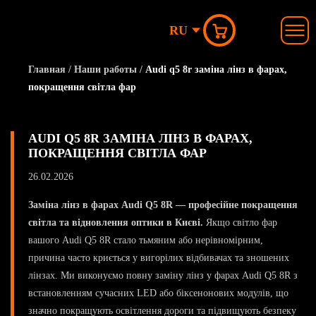
RU
Главная
/
Наши работы
/
Audi q5 8r заміна лінз в фарах,
покращення світла фар
AUDI Q5 8R ЗАМІНА ЛІНЗ В ФАРАХ,
ПОКРАЩЕННЯ СВІТЛА ФАР
26.02.2026
Заміна лінз в фарах Audi Q5 8R — професійне покращення
світла та відновлення оптики в Києві.
Якщо світло фар
вашого Audi Q5 8R стало тьмяним або нерівномірним,
причина часто криється у вигорілих відбивачах та зношених
лінзах. Ми виконуємо повну заміну лінз у фарах Audi Q5 8R з
встановленням сучасних LED або біксенонових модулів, що
значно покращують освітлення дороги та підвищують безпеку