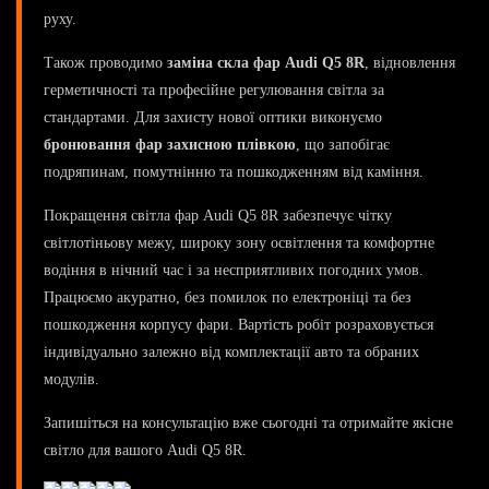
руху.
Також проводимо
заміна скла фар Audi Q5 8R
, відновлення
герметичності та професійне регулювання світла за
стандартами. Для захисту нової оптики виконуємо
бронювання фар захисною плівкою
, що запобігає
подряпинам, помутнінню та пошкодженням від каміння.
Покращення світла фар Audi Q5 8R забезпечує чітку
світлотіньову межу, широку зону освітлення та комфортне
водіння в нічний час і за несприятливих погодних умов.
Працюємо акуратно, без помилок по електроніці та без
пошкодження корпусу фари. Вартість робіт розраховується
індивідуально залежно від комплектації авто та обраних
модулів.
Запишіться на консультацію вже сьогодні та отримайте якісне
світло для вашого Audi Q5 8R.