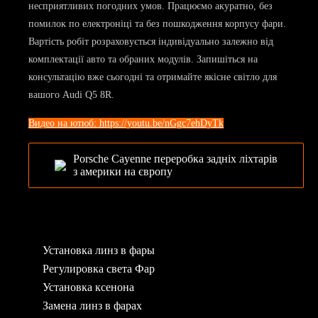
Видео на ютюб: https://youtu.be/nGgc7ehDyTk
Porsche Cayenne переробка задніх ліхтарів
з америки на європу
Установка линз в фары
Регулировка света Фар
Установка ксенона
Замена линз в фарах