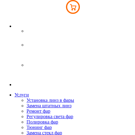
Інтернет-магазин
093 043 45 41
Киев
вул. Світла 6Б
093 043 45 41
Бровары
Переяславський шлях 77А
063 793 76 76
Услуги
Установка линз в фары
Замена штатных линз
Ремонт фар
Регулировка света фар
Полировка фар
Тюнинг фар
Замена стекл фар