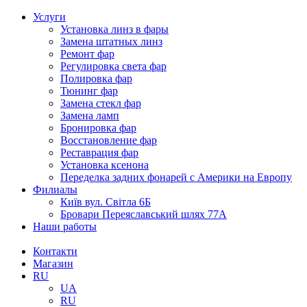
Услуги
Установка линз в фары
Замена штатных линз
Ремонт фар
Регулировка света фар
Полировка фар
Тюнинг фар
Замена стекл фар
Замена ламп
Бронировка фар
Восстановление фар
Реставрация фар
Установка ксенона
Переделка задних фонарей с Америки на Европу
Филиалы
Київ вул. Світла 6Б
Бровари Переяславський шлях 77А
Наши работы
Контакти
Магазин
RU
UA
RU