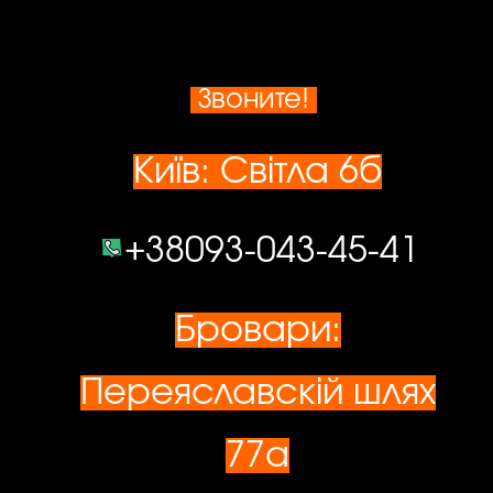
Звоните!
Київ: Світла 6б
+38093-043-45-41
Бровари:
Переяславскій шлях
77а