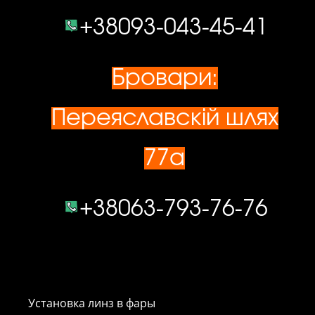
+38093-043-45-41
Бровари:
Переяславскій шлях
77а
+38063-793-76-76
Установка линз в фары