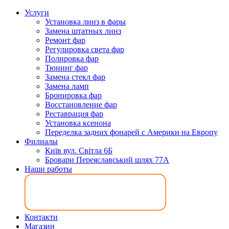
Услуги
Установка линз в фары
Замена штатных линз
Ремонт фар
Регулировка света фар
Полировка фар
Тюнинг фар
Замена стекл фар
Замена ламп
Бронировка фар
Восстановление фар
Реставрация фар
Установка ксенона
Переделка задних фонарей с Америки на Европу
Филиалы
Київ вул. Світла 6Б
Бровари Переяславський шлях 77А
Наши работы
Контакти
Магазин