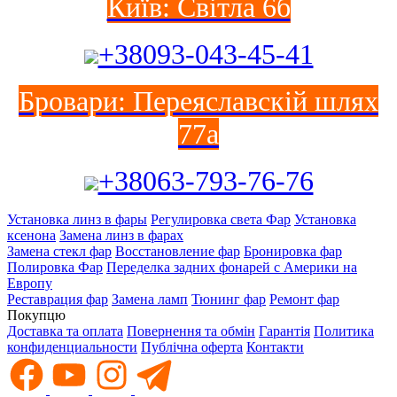
Київ: Світла 6б
+38093-043-45-41
Бровари: Переяславскій шлях
77а
+38063-793-76-76
Установка линз в фары
Регулировка света Фар
Установка
ксенона
Замена линз в фарах
Замена стекл фар
Восстановление фар
Бронировка фар
Полировка Фар
Переделка задних фонарей с Америки на
Европу
Реставрация фар
Замена ламп
Тюнинг фар
Ремонт фар
Покупцю
Доставка та оплата
Повернення та обмін
Гарантія
Политика
конфиденциальности
Публічна оферта
Контакти