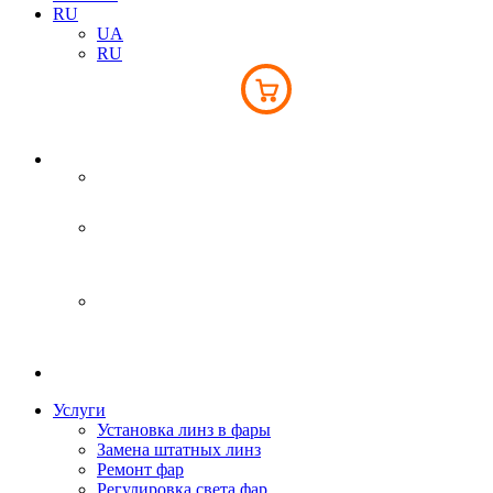
RU
UA
RU
Інтернет-магазин
093 043 45 41
Киев
вул. Світла 6Б
093 043 45 41
Бровары
Переяславський шлях 77А
063 793 76 76
Услуги
Установка линз в фары
Замена штатных линз
Ремонт фар
Регулировка света фар