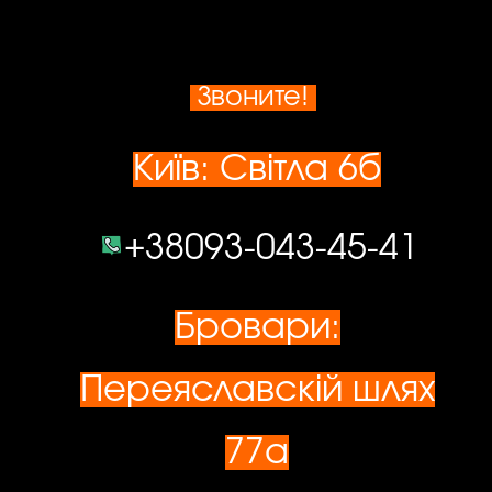
Звоните
!
Київ: Світла 6б
+38093-043-45-41
Бровари:
Переяславскій шлях
77а