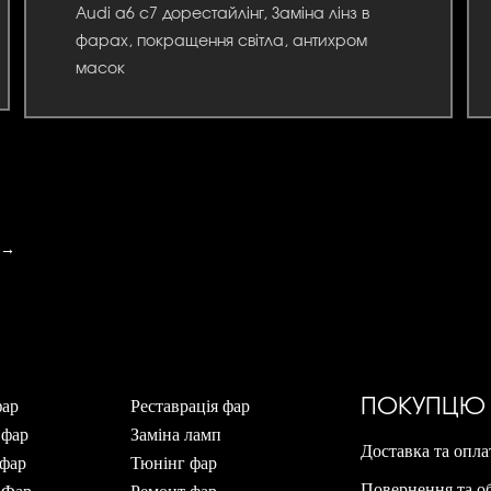
Audi a6 c7 дорестайлінг, Заміна лінз в
фарах, покращення світла, антихром
масок
д→
ПОКУПЦЮ
фар
Реставрація фар
 фар
Заміна ламп
Доставка та опла
фар
Тюнінг фар
Повернення та о