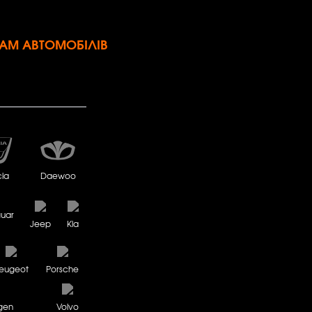
АМ АВТОМОБІЛІВ
ia
Daewoo
uar
Jeep
Kia
eugeot
Porsche
gen
Volvo