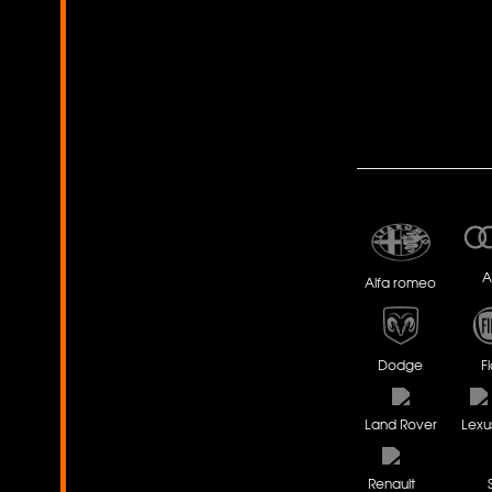
A
Alfa romeo
Dodge
Fi
Land Rover
Lexu
Renault