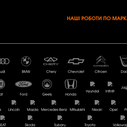
НАШІ РОБОТИ ПО МАРК
udi
BMW
Chery
Chevrolet
Citroen
Dac
Jag
Hyundai
Infiniti
at
Ford
Geely
Honda
s
Lincoln
Mazda
Mercedes-Benz
Mitsubishi
Nissan
Opel
P
SEAT
Skoda
Subaru
Toyota
Volkswa