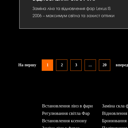
Заміна лінз та відновлення фар Lexus IS
2006 – максимум світла та захист оптики
На першу
1
2
3
...
20
впере
Встановлення лінз в фари
Заміна скла 
Регулювання світла Фар
Відновлення
Встановлення ксенону
Бронювання 