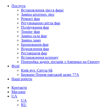
Послуги
Встановлення лінз в фари
Заміна штатних лінз
Ремонт фар
Регулювання світла фар
Полірування фар
Тюнінг фар
Заміна скла фар
Заміна ламп
Бронювання фар
Відновлення фар
Реставрація фар
Встановлення ксенону
Переробка задніх ліхтарів з Америки на Європу
Філії
Київ вул. Світла 6Б
Бровари Переяславський шлях 77А
Наші роботи
Контакти
Магазин
UA
UA
RU