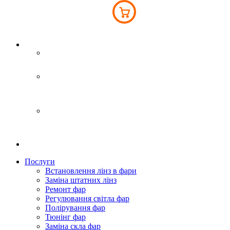
Інтернет-магазин
093 043 45 41
Київ
вул. Світла 6Б
093 043 45 41
Бровари
Переяславський шлях 77А
063 793 76 76
Послуги
Встановлення лінз в фари
Заміна штатних лінз
Ремонт фар
Регулювання світла фар
Полірування фар
Тюнінг фар
Заміна скла фар