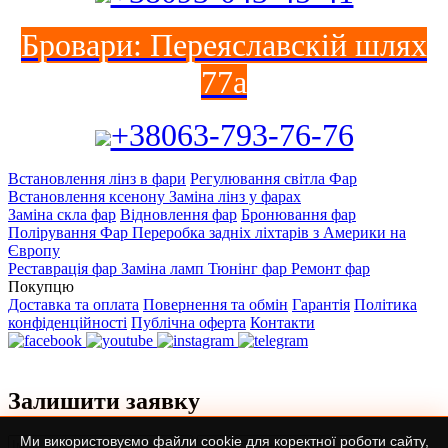
Бровари: Переяславскій шлях
77а
+38063-793-76-76
Встановлення лінз в фари
Регулювання світла Фар
Встановлення ксенону
Заміна лінз у фарах
Заміна скла фар
Відновлення фар
Бронювання фар
Полірування Фар
Переробка задніх ліхтарів з Америки на
Європу
Реставрація фар
Заміна ламп
Тюнінг фар
Ремонт фар
Покупцю
Доставка та оплата
Повернення та обмін
Гарантія
Політика
конфіденційності
Публічна оферта
Контакти
Залишити заявку
Ми використовуємо файли cookie для коректної роботи сайту,