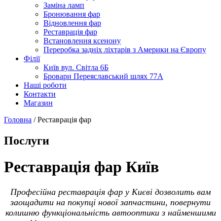
Заміна ламп
Бронювання фар
Відновлення фар
Реставрація фар
Встановлення ксенону
Переробка задніх ліхтарів з Америки на Європу
Філії
Київ вул. Світла 6Б
Бровари Переяславський шлях 77А
Наші роботи
Контакти
Магазин
Головна
/
Реставрація фар
Послуги
Реставрація фар Київ
Професійна реставрація фар у Києві дозволить вам
заощадити на покупці нової запчастини, повернути
колишню функціональність автооптики з найменшими