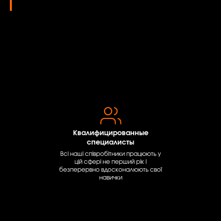
Квалифицированные
специалисты
Всі наші співробітники працюють у
цій сфері не перший рік і
безперервно вдосконалюють свої
навички