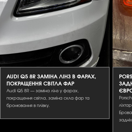
AUDI Q5 8R ЗАМІНА ЛІНЗ В ФАРАХ,
PORS
ПОКРАЩЕННЯ СВІТЛА ФАР
ЗАДН
ЄВР
Audi Q5 8R — заміна лінз у фарах,
Porsc
покращення світла, заміна скла фар та
ліхтар
бронювання в плівку.
Брова
задніх