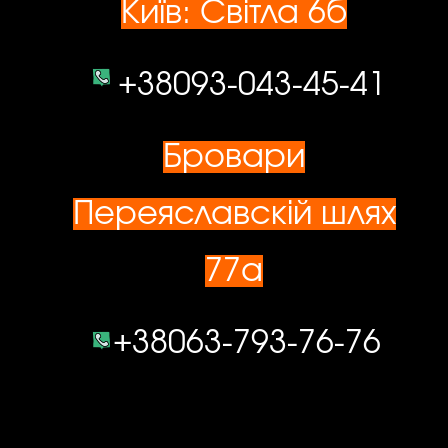
Київ: Світла 6б
+38093-043-45-41
Бровари
Переяславскій шлях
77а
+38063-793-76-76