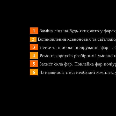
1
Заміна лінз на будь-яких авто у фара
Встановлення ксенонових та світлодіо
2
3
Легке та глибоке полірування фар - 
4
Ремонт корпусів розбірних і умовно н
5
Захист скла фар. Поклейка фар поліур
6
В наявності є всі необхідні комплект