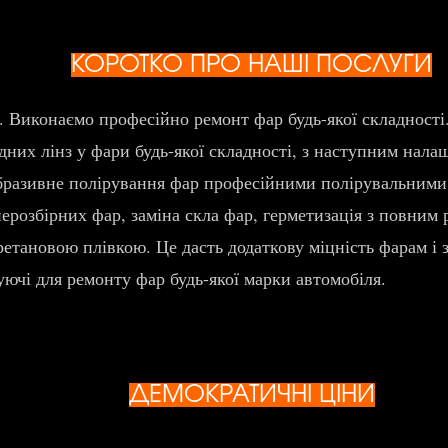
КОРОТКО ПРО НАШІ ПОСЛУГИ
х. Виконаємо професійно ремонт фар будь-якої складності
дних лінз у фари будь-якої складності, з наступним нал
абразивне полірування фар професійними полірувальними
ерозбірних фар, заміна скла фар, герметизація з повним
етановою плівкою. Це дасть додаткову міцність фарам і 
уючі для ремонту фар будь-якої марки автомобіля.
ДЕМОКРАТИЧНІ ЦІНИ