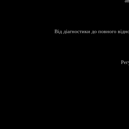
а
Від діагностики до повного відн
Рег