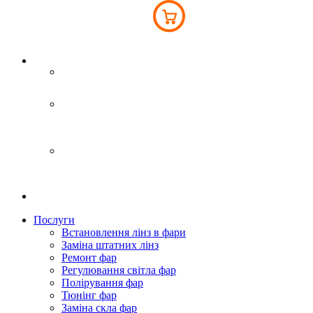
Інтернет-магазин
093 043 45 41
Київ
вул. Світла 6Б
093 043 45 41
Бровари
Переяславський шлях 77А
063 793 76 76
Послуги
Встановлення лінз в фари
Заміна штатних лінз
Ремонт фар
Регулювання світла фар
Полірування фар
Тюнінг фар
Заміна скла фар