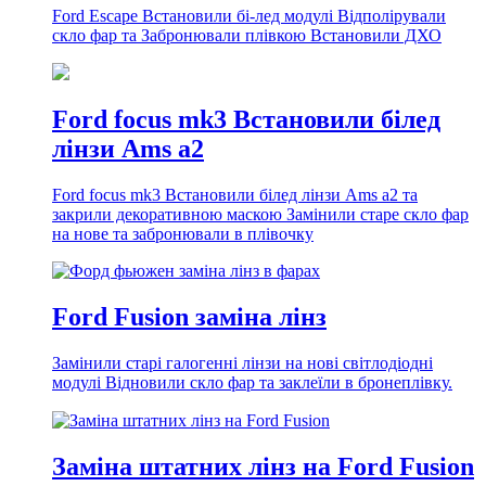
Ford Escape Встановили бі-лед модулі Відполірували
скло фар та Забронювали плівкою Встановили ДХО
Ford focus mk3 Встановили білед
лінзи Ams a2
Ford focus mk3 Встановили білед лінзи Ams a2 та
закрили декоративною маскою Замінили старе скло фар
на нове та забронювали в плівочку
Ford Fusion заміна лінз
Замінили старі галогенні лінзи на нові світлодіодні
модулі Відновили скло фар та заклеїли в бронеплівку.
Заміна штатних лінз на Ford Fusion