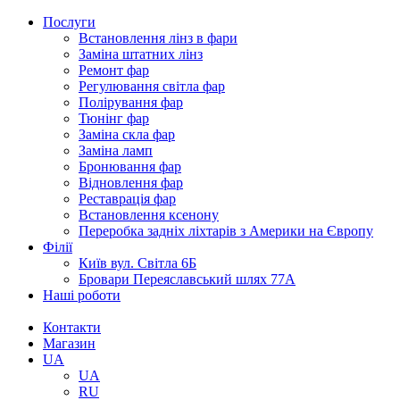
Послуги
Встановлення лінз в фари
Заміна штатних лінз
Ремонт фар
Регулювання світла фар
Полірування фар
Тюнінг фар
Заміна скла фар
Заміна ламп
Бронювання фар
Відновлення фар
Реставрація фар
Встановлення ксенону
Переробка задніх ліхтарів з Америки на Європу
Філії
Київ вул. Світла 6Б
Бровари Переяславський шлях 77А
Наші роботи
Контакти
Магазин
UA
UA
RU