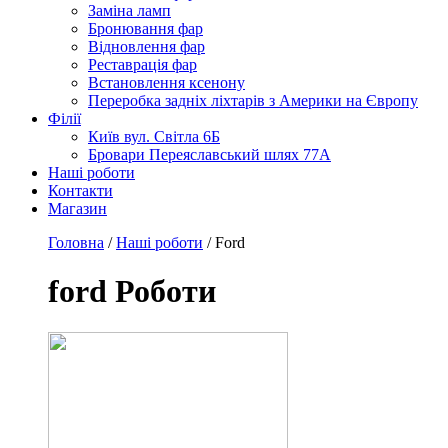
Заміна ламп
Бронювання фар
Відновлення фар
Реставрація фар
Встановлення ксенону
Переробка задніх ліхтарів з Америки на Європу
Філії
Київ вул. Світла 6Б
Бровари Переяславський шлях 77А
Наші роботи
Контакти
Магазин
Головна
/
Наші роботи
/
Ford
ford
Роботи