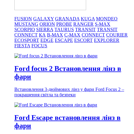
FUSION
GALAXY
GRANADA
KUGA
MONDEO
MUSTANG
ORION
PROBE
RANGER
S-MAX
SCORPIO
SIERRA
TAURUS
TRANSIT
TRANSIT
CONNECT
КА
B-MAX
C-MAX
CONNECT
COURIER
ECOSPORT
EDGE
ESCAPE
ESCORT
EXPLORER
FIESTA
FOCUS
Ford focus 2 Встановлення лінз в
фари
Встановлення 3-дюймових лінз у фари Ford Focus 2 –
покращення світла та безпеки
Ford Escape встановлення лінз в
фари