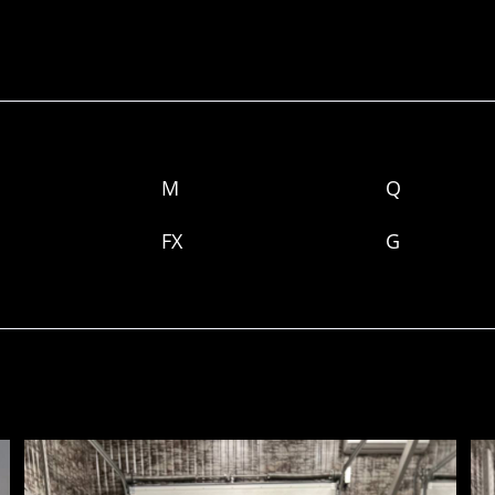
M
Q
FX
G