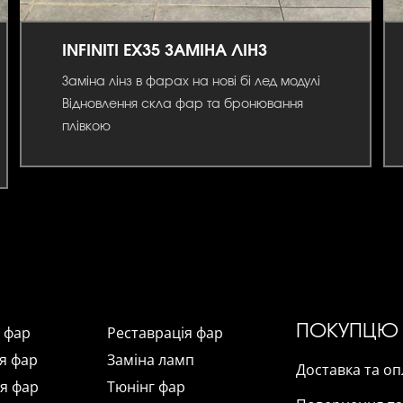
INFINITI EX35 ЗАМІНА ЛІНЗ
Заміна лінз в фарах на нові бі лед модулі
Відновлення скла фар та бронювання
плівкою
ПОКУПЦЮ
а фар
Реставрація фар
я фар
Заміна ламп
Доставка та оп
я фар
Тюнінг фар