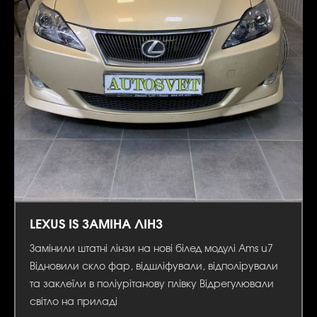
LEXUS IS ЗАМІНА ЛІНЗ
Замінили штатні лінзи на нові білед модулі Ams u7
Відновили скло фар, відшліфували, відполірували
та заклеїли в поліурітанову плівку Відрегулювали
світло на приладі