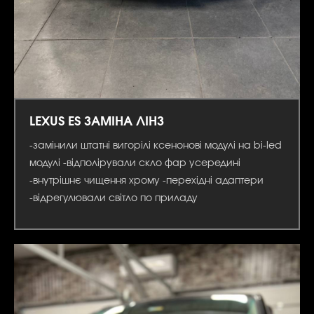
LEXUS ES ЗАМІНА ЛІНЗ
-замінили штатні вигорілі ксенонові модулі на bi-led
модулі -відполірували скло фар усередині
-внутрішнє чищення хрому -перехідні адаптери
-відрегулювали світло по приладу