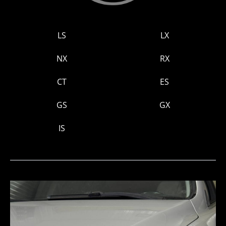
LS
LX
NX
RX
СТ
ES
GS
GX
IS