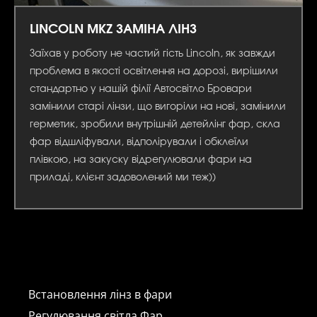
LINCOLN MKZ ЗАМІНА ЛІНЗ
Заїхав у роботу не частий гість Lincoln, як завжди
проблема в якості освітлення на дорозі, вирішили
стандартно у нашій філії Автосвітло Бровари
замінили старі лінзи, що вигоріли на нові, замінили
герметик, зробили внутрішній детейлінг фар, скла
фар відшліфували, відполірували і обклеїли
плівкою, на закуску відрегулювали фари на
приладі, клієнт задоволений ми теж))
Встановлення лінз в фари
Регулювання світла Фар