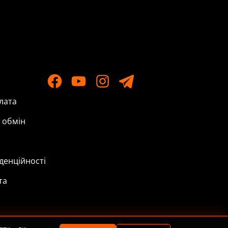
лата
 обмін
денційності
та