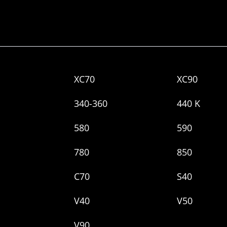
XC70
XC90
340-360
440 K
580
590
780
850
C70
S40
V40
V50
V90