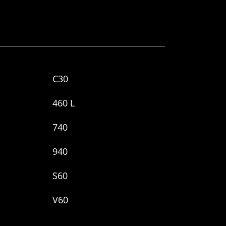
С30
460 L
740
940
S60
V60