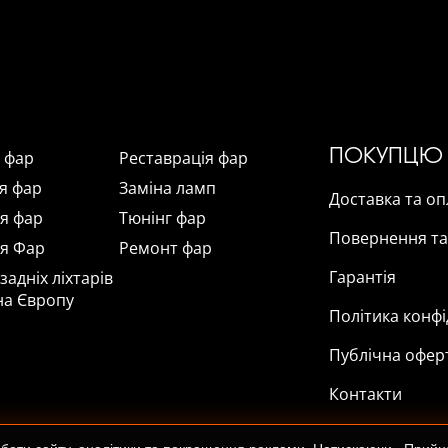
ПОКУПЦЮ
а фар
Реставрація фар
я фар
Заміна ламп
Доставка та оп
я фар
Тюнінг фар
Повернення та
я Фар
Ремонт фар
Гарантія
адніх ліхтарів
на Європу
Політика конфі
Публічна офер
Контакти