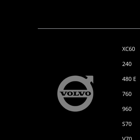
XC60
240
480 E
760
960
S70
V70