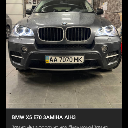
BMW X5 E70 ЗАМІНА ЛІНЗ
Заміна лінз в фарах на нові білед модулі Заміна