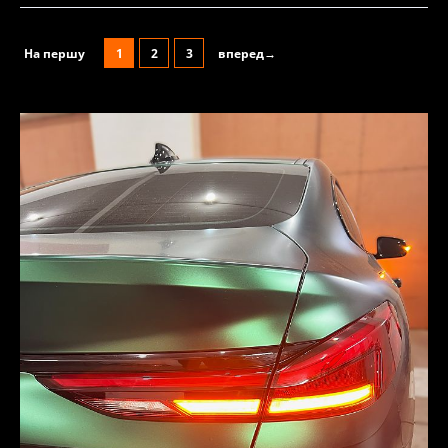
На першу
1
2
3
вперед→