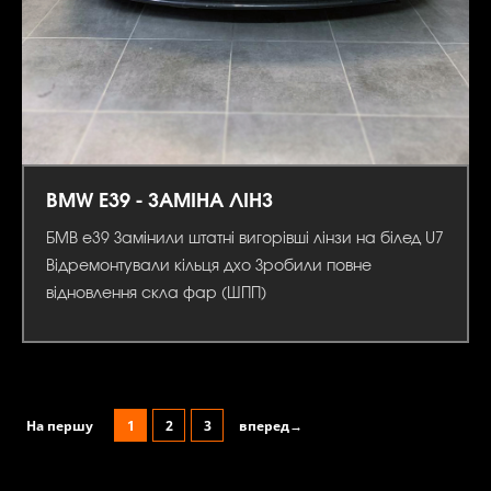
BMW E39 - ЗАМІНА ЛІНЗ
БМВ е39 Замінили штатні вигорівші лінзи на білед U7
Відремонтували кільця дхо Зробили повне
відновлення скла фар (ШПП)
На першу
1
2
3
вперед→