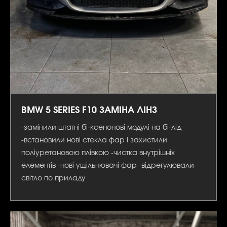
BMW 5 SERIES F10 ЗАМІНА ЛІНЗ
-замінили штатні бі-ксенонові модулі на бі-лід
-встановили нові стекла фар і захистили
поліуретановою плівкою -чистка внутрішніх
елементів -нові ущільнювачі фар -відрегулювали
світло по приладу