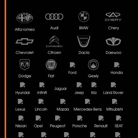
Audi
BMW
Chery
Alfa romeo
Chevrolet
Citroen
Dacia
Daewoo
Ford
Honda
Dodge
Fiat
Geely
Jaguar
Hyundai
Infiniti
Jeep
Kia
Land Rover
Lexus
Lincoln
Mazda
Mercedes-Benz
Mitsubishi
Nissan
Opel
Peugeot
Porsche
Renault
SEAT